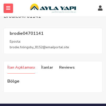
Anasayfa
Agents
brodie04701141
Brodie04701141
brodie04701141
Eposta:
brodie.folingsby_8152@emailportal.site
İlan Açıklaması
İlanlar
Reviews
Bölge