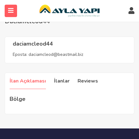
Anasayfa
Agents
daciamcleod44
Daciamcleod44
daciamcleod44
Eposta:
daciamcleod@beastmail.biz
İlan Açıklaması
İlanlar
Reviews
Bölge