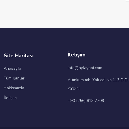
İletişim
Site Haritası
info@aylayapi.com
Anasayfa
Tüm İlanlar
Altınkum mh. Yalı cd. No.113 DİD
Hakkımızda
AYDIN.
İletişim
+90 (256) 813 7709